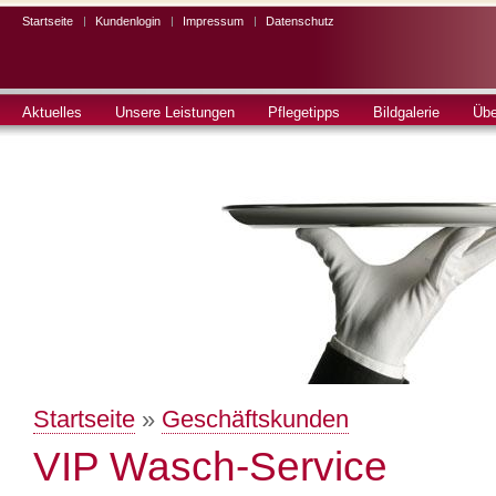
Startseite
Kundenlogin
Impressum
Datenschutz
Aktuelles
Unsere Leistungen
Pflegetipps
Bildgalerie
Üb
Sie sind hier
Startseite
»
Geschäftskunden
VIP Wasch-Service