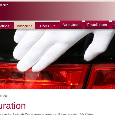
schutz
Autohäuser
Privatkunden
getipps
Bildgalerie
Über CSP
ation
ration
keiten im Bereich Fahrzeugrestauration. Es wurde ein VW Käfer